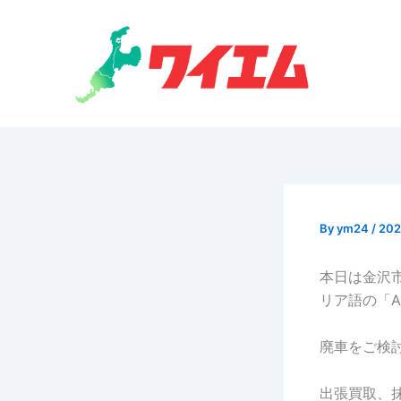
内
容
を
ス
キ
ッ
プ
By
ym24
/
20
本日は金沢
リア語の「A
廃車をご検
出張買取、