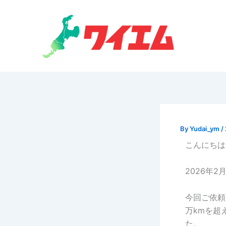
内
容
を
ス
キ
ッ
プ
By
Yudai_ym
/
こんにちは
2026年
今回ご依頼
万kmを超
た。