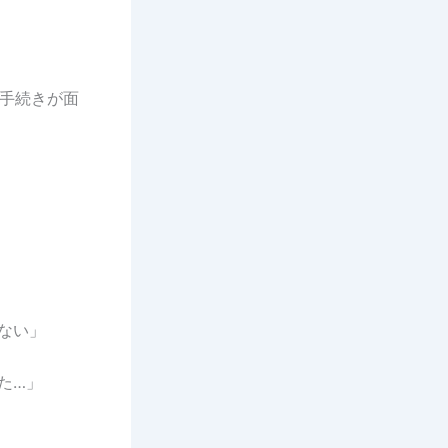
手続きが面
ない」
た…」